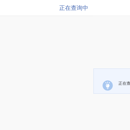
正在查询中
正在