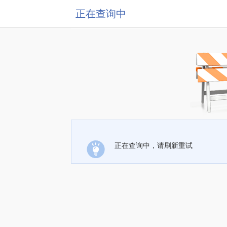
正在查询中
正在查询中，请刷新重试