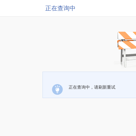
正在查询中
正在查询中，请刷新重试